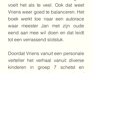
voelt het als te veel. Ook dat weet 
Vriens weer goed te balanceren. Het 
boek werkt toe naar een autorace 
waar meester Jan met zijn oude 
eend aan mee wil doen en dat leidt 
tot een verrassend slotstuk.
Doordat Vriens vanuit een personale 
verteller het verhaal vanuit diverse 
kinderen in groep 7 schetst en 
andere keren vanuit meester Jan of 
directeur Wijnen krijg je een goed 
alomvattend beeld van hoe het 
verhaal daadwerkelijk in elkaar 
steekt. De vele dialogen die niet 
verrassend zijn in boeken van 
Vriens, houden de lezer scherp en 
ze zorgen ervoor dat het tempo 