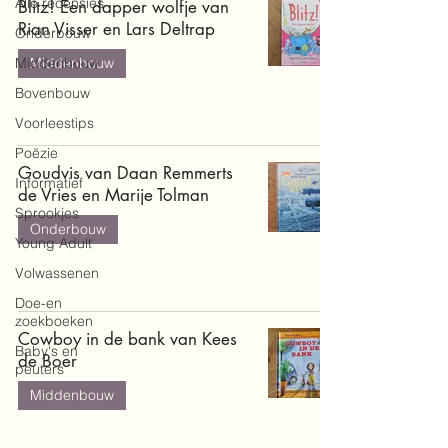
Alle recensies
Blitz! Een dapper wolfje van
Rian Visser en Lars Deltrap
Onderbouw
Middenbouw
Middenbouw
Bovenbouw
Voorleestips
Poëzie
Goudvis van Daan Remmerts
Informatief
de Vries en Marije Tolman
Sprookjes
Onderbouw
Young Adult
Volwassenen
Doe-en
zoekboeken
Cowboy in de bank van Kees
Baby's en
de Boer
peuters
Middenbouw