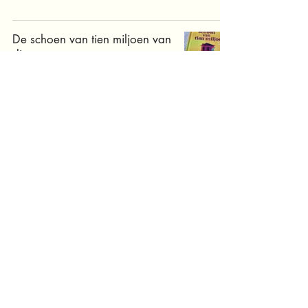
De schoen van tien miljoen van
diverse auteurs
Bovenbouw
vriendschap
10+
4+
dieren
8+
avontuur
natuur
9+
familie
geschiedenis
5+
7+
6+
diversiteit
thuis
zoektocht
liefde
verhalen
3+
fantasie
mysterie
magie
informatief
anderszijn
klimaat
wereld
verlies
school
avonturen
emoties
culturen
mens
doorzettingsvermogen
samenwerken
kerst
rouw
wetenschap
oorlog
voorlezen
poezie
filosofie
ouders
zee
taal
huis
jezelfzijn
beginnendelezer
dood
sprookjes