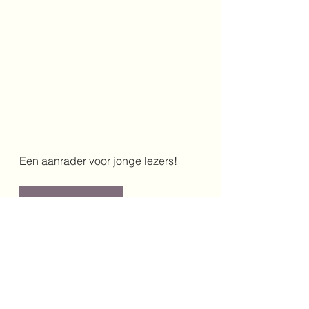
Een aanrader voor jonge lezers!
Bestel het boek hier
Schrijver: Rian Visser
Illustrator: 
Lars Deltrap
Jaar: 2026