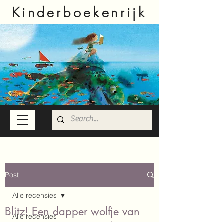
Kinderboekenrijk
Post
Alle recensies
Blitz! Een dapper wolfje van
Alle recensies