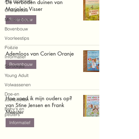
Alle recensies
De verboden duinen van
Marjolein Visser
Onderbouw
Middenbouw
Bovenbouw
Bovenbouw
Voorleestips
Poëzie
Ademloos van Corien Oranje
Informatief
Bovenbouw
Sprookjes
Young Adult
Volwassenen
Doe-en
Hoe voed ik mijn ouders op?
zoekboeken
van Stine Jensen en Frank
Baby's en
Meester
peuters
Informatief