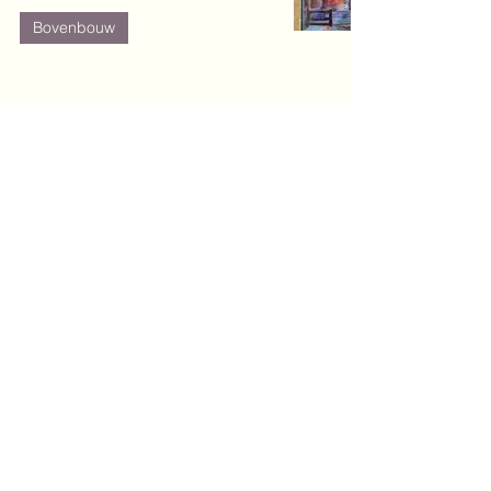
Bovenbouw
Lennox en de gouden sikkel
van Zindzi Zevenbergen
Bovenbouw
Haaientanden van Anna Woltz
Bovenbouw
Het eigenwijze ei van Milja