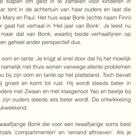
t slapen om geld in te zamelen voor kinderen in 
r tent in de achtertuin van haar ouders en laat die 
an Mary en Paul. Het huis waar Bonk (echte naam Finn) 
k gaat het verhaal in 'Het jaar van Bonk'. Je leest nu 
 maar dat van Bonk, waarbij beide verhaallijnen op 
Een geheel ander perspectief dus.
 oom en tante. Je krijgt al snel door dat hij het moeilijk 
kan namelijk niet thuis wonen vanwege allerlei problemen 
 bij zijn oom en tante op het platteland. Toch bevalt 
 groeit en komt tot rust. Hij wordt steeds beter in 
dere met Zwaan en met klasgenoot Yao en beetje bij 
 zijn ouders steeds iets beter wordt. De ontwikkeling 
rukwekkend. 
waalfjarige Bonk die voor een twaalfjarige soms best 
oals 'compartimenten' en 'iemand aftroeven'. Als je 