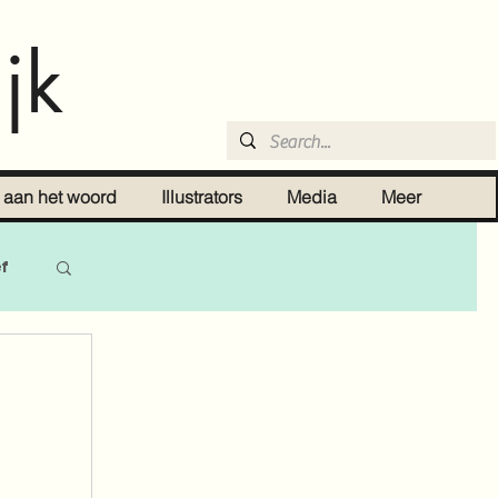
jk
r aan het woord
Illustrators
Media
Meer
ef