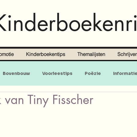
Kinderboekenri
omotie
Kinderboekentips
Themalijsten
Schrijve
Bovenbouw
Voorleestips
Poëzie
Informati
 van Tiny Fisscher
Doe-en zoekboeken
Baby's en peuters