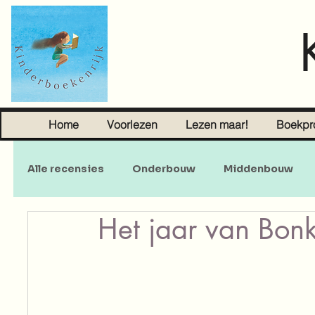
Home
Voorlezen
Lezen maar!
Boekpr
Alle recensies
Onderbouw
Middenbouw
Het jaar van Bonk
Sprookjes
Young Adult
Volwassenen