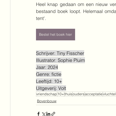
Heel knap gedaan om een nieuw verha
bestaand boek loopt. Helemaal omdat 
tent'.
Bestel het boek hier
Schrijver: Tiny Fisscher
Illustrator: Sophie Pluim
Jaar: 2024
Genre: fictie
Leeftijd: 10+
Uitgeverij: Volt
vriendschap
10+
thuis
ouders
acceptatie
vluchte
Bovenbouw