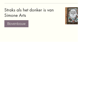
Straks als het donker is van
Simone Arts
Bovenbouw
Mijn jaar in een tent van Tiny
Fisscher
Bovenbouw
De zoon van de berentemmer
van Xavier-Laurent Petit
Bovenbouw