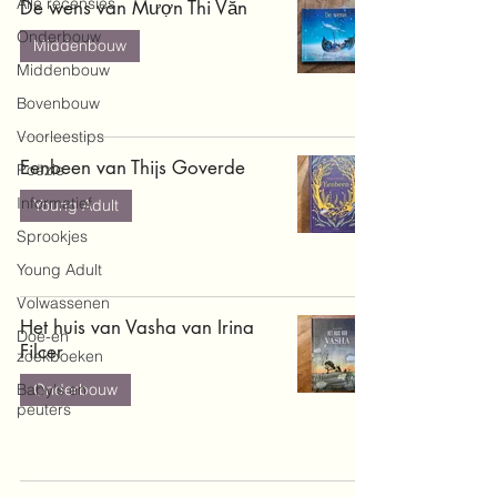
Alle recensies
De wens van Mượn Thi Văn
Onderbouw
Middenbouw
Middenbouw
Bovenbouw
Voorleestips
Eenbeen van Thijs Goverde
Poëzie
Informatief
Young Adult
Sprookjes
Young Adult
Volwassenen
Het huis van Vasha van Irina
Doe-en
Filcer
zoekboeken
Baby's en
Onderbouw
peuters