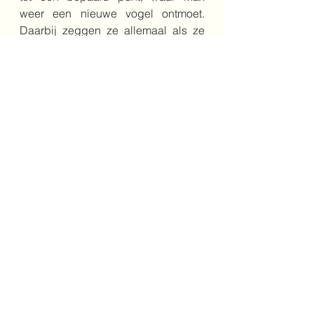
weer een nieuwe vogel ontmoet. 
Daarbij zeggen ze allemaal als ze 
afscheid nemen dat ze nog wel 
langskomen in Appingedam. Je leert 
als lezer dus veel over kleine stukjes 
van de wereld, naast dat je 
kennismaakt met heel veel soorten 
vogels.
De tekeningen van Jan van Well 
staan verspreid over het boek en 
laten bijna elke andere vogel die 
Max tegenkomt zien. Dat is fijn voor 
het beeld dat je erbij hebt tijdens het 
lezen. Het had zeker niet misstaan 
als alle vogels afgebeeld zouden 
zijn.