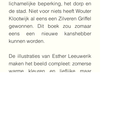
lichamelijke beperking, het dorp en 
de stad. Niet voor niets heeft Wouter 
Klootwijk al eens een Zilveren Griffel 
gewonnen. Dit boek zou zomaar 
eens een nieuwe kanshebber 
kunnen worden.
De illustraties van Esther Leeuwerik 
maken het beeld compleet: zomerse 
warme kleuren en lieflijke maar 
stoere kinderen. Boven elk hoofdstuk 
staat een prachtige illustratie die het 
hoofdstuk goed samenvat. In 
sommige hoofdstukken staan nog 
andere grotere illustraties en bijna 
alle illustraties in dezelfde groene, 
gele, blauwe of groene kleuren.
.
vriendschap
8+
dood
leven
zomer
stad