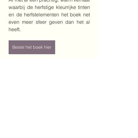
waarbij de herfstige kleurrijke tinten 
en de herfstelementen het boek net 
even meer sfeer geven dan het al 
heeft.
Bestel het boek hier
Schrijver: Tiny Fisscher
Illustrator: Sophie Pluim
Jaar: 2024
Genre: prentenboek
Leeftijd: 4+
Uitgeverij: Christofoor
4+
doorzettingsvermogen
herfst
Onderbouw