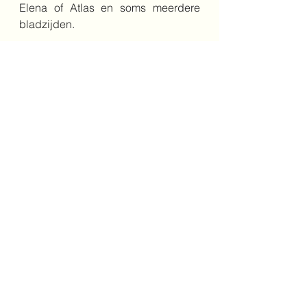
Elena of Atlas en soms meerdere 
bladzijden. 
Dit boek nodigt uit tot gesprek en tot 
acceptatie van anders mogen zijn 
dan een ander. Meest geschikt voor 
kinderen in de bovenbouw, vanaf 
een jaar of 10.
10+
familie
anderszijn
rouw
socialmedia
longcovid
preppers
Bovenbouw
Alles weergeven
Recente blogposts