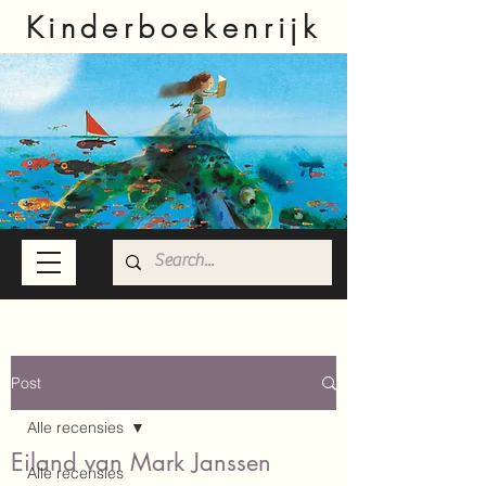
Kinderboekenrijk
Post
Alle recensies
Eiland van Mark Janssen
Alle recensies