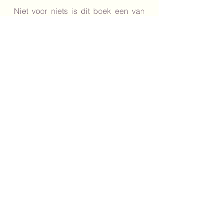
Niet voor niets is dit boek een van 
mijn favorieten, anders zou het niet 
in mijn banner en logo terug te 
vinden zijn :-)
avontuur
3+
reis
tekstloos
eiland
schildpad
bescherming
Voorleestips
Onderbouw
Baby's en peuters
Alles weergeven
Recente blogposts