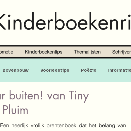
Kinderboekenri
omotie
Kinderboekentips
Themalijsten
Schrijve
Bovenbouw
Voorleestips
Poëzie
Informati
 buiten! van Tiny
Doe-en zoekboeken
Baby's en peuters
 Pluim
Een heerlijk vrolijk prentenboek dat het belang van 