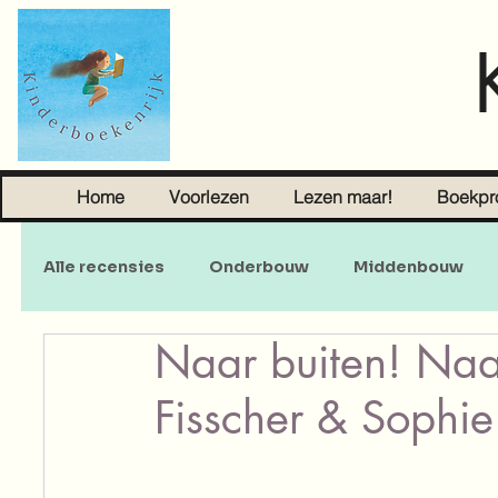
Home
Voorlezen
Lezen maar!
Boekpr
Alle recensies
Onderbouw
Middenbouw
Naar buiten! Naar
Sprookjes
Young Adult
Volwassenen
Fisscher & Sophie