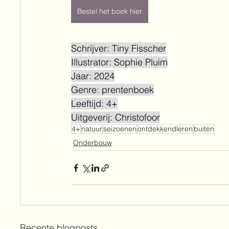
Bestel het boek hier
Schrijver: Tiny Fisscher
Illustrator: Sophie Pluim
Jaar: 2024
Genre: prentenboek
Leeftijd: 4+
Uitgeverij: Christofoor
4+
natuur
seizoenen
ontdekkendleren
buiten
Onderbouw
Recente blogposts