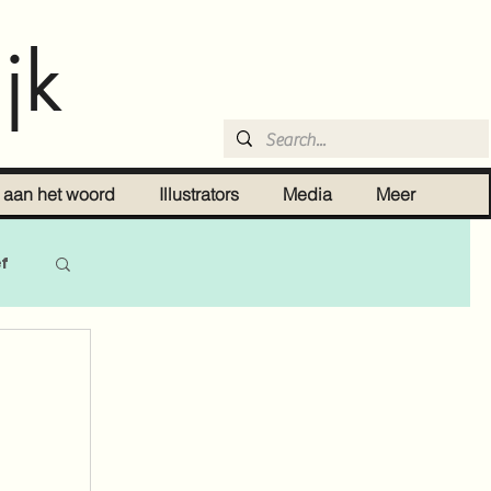
jk
r aan het woord
Illustrators
Media
Meer
ef