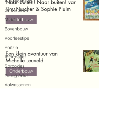
Alle recensies
Naar buiten! Naar buiten! van
Tiny Fisscher & Sophie Pluim
Onderbouw
Middenbouw
Onderbouw
Bovenbouw
Voorleestips
Poëzie
Een klein avontuur van
Informatief
Michelle Leuveld
Sprookjes
Onderbouw
Young Adult
Volwassenen
Doe-en
zoekboeken
Baby's en
peuters