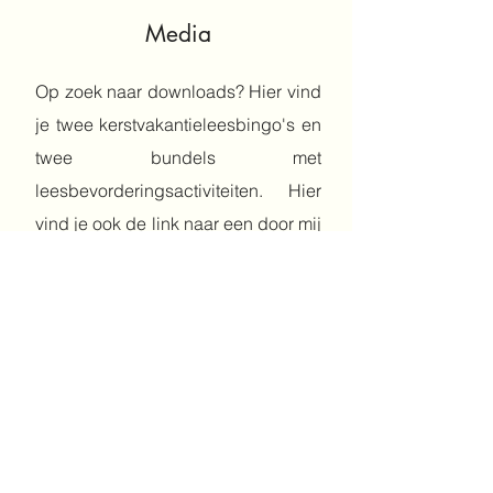
Media
Op zoek naar downloads? Hier vind
je twee kerstvakantieleesbingo's en
twee bundels met
leesbevorderingsactiviteiten. Hier
vind je ook de link naar een door mij
geschreven artikel over
burgerschap en kinderboeken,
interviews die ik heb gehouden en
bezoeken aan illustrators of
schrijvers kun je hier ook vinden.
Hier kun je ook links naar bronnen
over lezen vinden.