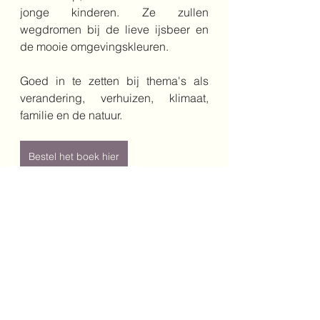
jonge kinderen. Ze zullen 
wegdromen bij de lieve ijsbeer en 
de mooie omgevingskleuren.
Goed in te zetten bij thema's als 
verandering, verhuizen, klimaat, 
familie en de natuur.
Bestel het boek hier
Auteur: Sacha Heemels
Jaar: 2024
Genre: prentenboek
Leeftijd: 4+
Uitgeverij: Lemniscaat
4+
natuur
familie
klimaat
verhuizen
ijsbeer