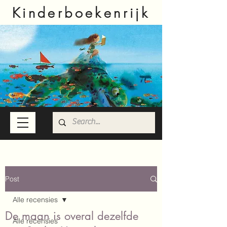
Kinderboekenrijk
Post
Alle recensies
De maan is overal dezelfde
Alle recensies