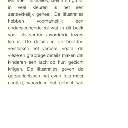
Met veel illustraties, kleine en grote, 
in veel kleuren is het een 
aantrekkelijk geheel. De illustraties 
hebben voornamelijk een 
ondersteunende rol wat in dit boek 
voor iets verder gevorderde lezers 
fijn is. De details in de beelden 
versterken het verhaal; vooral de 
vieze en grappige details maken dat 
kinderen een lach op hun gezicht 
krijgen. De illustraties geven de 
gebeurtenissen net even iets meer 
context, waardoor het geheel wat 
grappiger en avontuurlijker wordt.
Goed zelf te lezen vanaf een jaar of 8 
en voor sterkere jongere lezers. Ook 
zeer geschikt om voor te lezen aan 
jongere kinderen. 