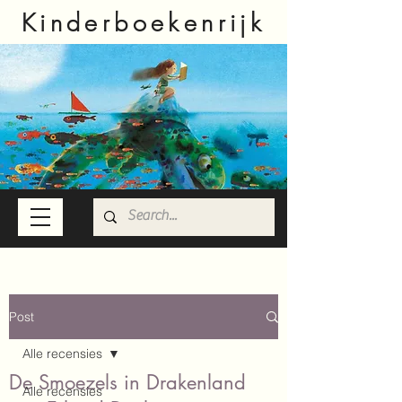
Kinderboekenrijk
Post
Alle recensies
De Smoezels in Drakenland
Alle recensies