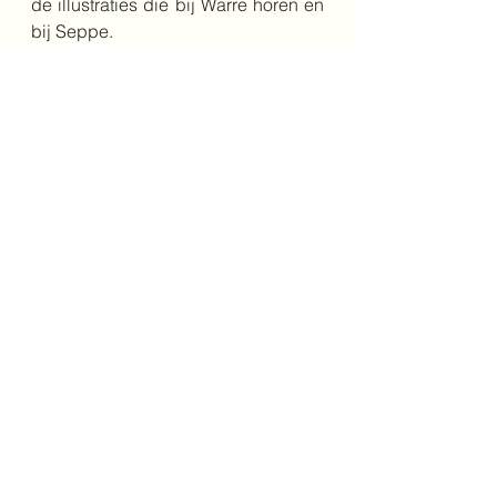
de illustraties die bij Warre horen en 
bij Seppe.
Kinderen vinden dit prachtig, want 
zeg nou zelf, jij wilt toch ook een 
uniek huisdier?!
4+
hond
huisdieren
anders
wens
gewoon
Onderbouw
Alles weergeven
Recente blogposts