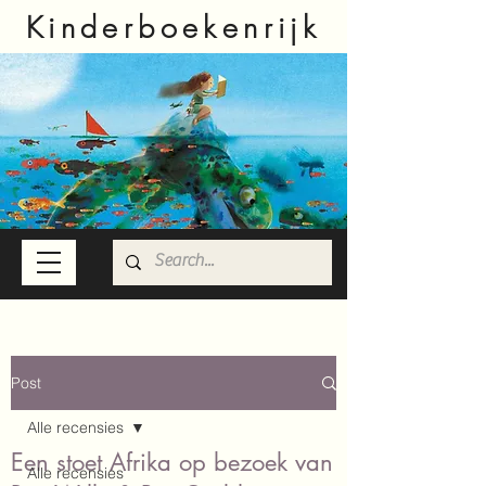
Kinderboekenrijk
Post
Alle recensies
Een stoet Afrika op bezoek van
Alle recensies