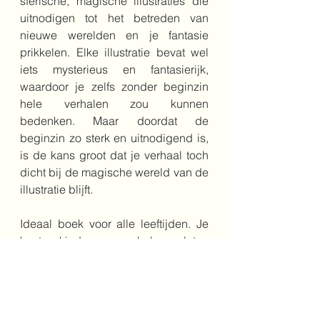
sferische, magische illustraties die 
uitnodigen tot het betreden van 
nieuwe werelden en je fantasie 
prikkelen. Elke illustratie bevat wel 
iets mysterieus en fantasierijk, 
waardoor je zelfs zonder beginzin 
hele verhalen zou kunnen 
bedenken. Maar doordat de 
beginzin zo sterk en uitnodigend is, 
is de kans groot dat je verhaal toch 
dicht bij de magische wereld van de 
illustratie blijft. 
Ideaal boek voor alle leeftijden. Je 
kunt kinderen verhalen laten 
bedenken, laten vertellen en oudere 
kinderen kun je verhalen laten 
opschrijven, rondom een thema of 
als creatieve schrijfopdracht. 