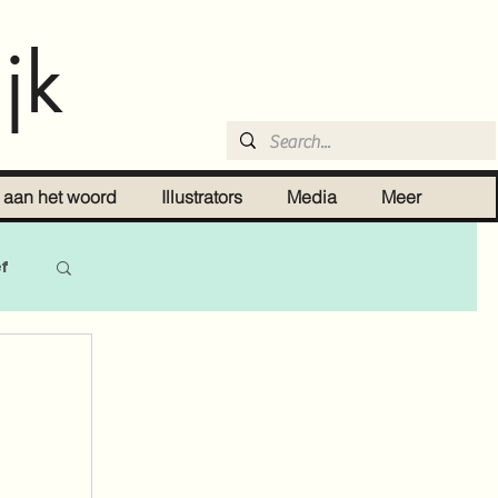
jk
r aan het woord
Illustrators
Media
Meer
ef