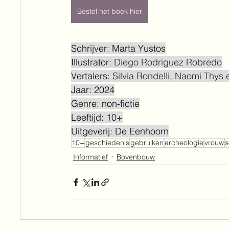
Bestel het boek hier
Schrijver: Marta Yustos
Illustrator: 
Diego Rodriguez Robredo
Vertalers: 
Silvia Rondelli, Naomi Thys 
Jaar: 2024
Genre: non-fictie
Leeftijd: 10+
Uitgeverij: De Eenhoorn
10+
geschiedenis
gebruiken
archeologie
vrouw
s
Informatief
Bovenbouw