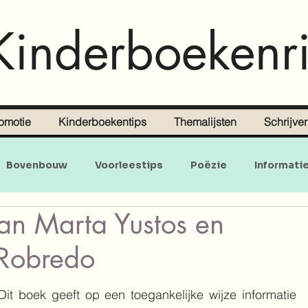
Kinderboekenri
omotie
Kinderboekentips
Themalijsten
Schrijve
Bovenbouw
Voorleestips
Poëzie
Informati
an Marta Yustos en
Doe-en zoekboeken
Baby's en peuters
 Robredo
Dit boek geeft op een toegankelijke wijze informatie 