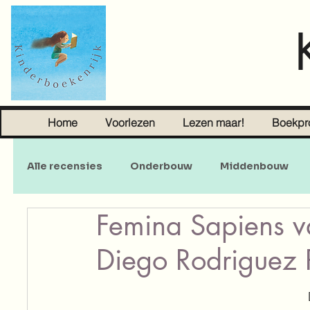
Home
Voorlezen
Lezen maar!
Boekpr
Alle recensies
Onderbouw
Middenbouw
Femina Sapiens v
Sprookjes
Young Adult
Volwassenen
Diego Rodriguez