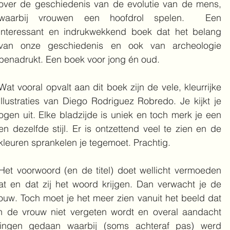
over de geschiedenis van de evolutie van de mens, 
waarbij vrouwen een hoofdrol spelen.  Een 
interessant en indrukwekkend boek dat het belang 
van onze geschiedenis en ook van archeologie  
benadrukt. Een boek voor jong én oud.
Wat vooral opvalt aan dit boek zijn de vele, kleurrijke 
illustraties van Diego Rodriguez Robredo. Je kijkt je 
ogen uit. Elke bladzijde is uniek en toch merk je een 
en dezelfde stijl. Er is ontzettend veel te zien en de 
kleuren sprankelen je tegemoet. Prachtig.
Het voorwoord (en de titel) doet wellicht vermoeden 
t en dat zij het woord krijgen. Dan verwacht je de 
rouw. Toch moet je het meer zien vanuit het beeld dat 
en de vrouw niet vergeten wordt en overal aandacht 
avingen gedaan waarbij (soms achteraf pas) werd 