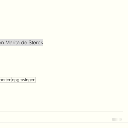
en Marita de Sterck
oorten
opgravingen