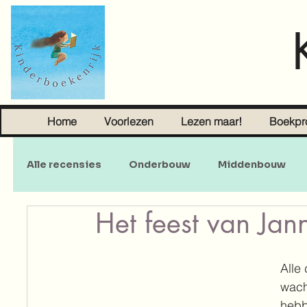
Home
Voorlezen
Lezen maar!
Boekpr
Alle recensies
Onderbouw
Middenbouw
Het feest van Jan
Sprookjes
Young Adult
Volwassenen
Alle
wach
hebb