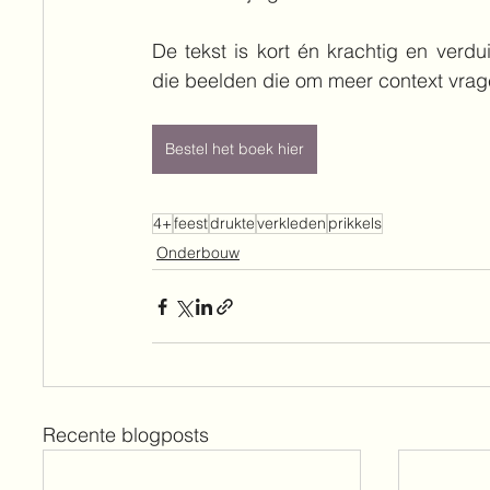
De tekst is kort én krachtig en verduid
die beelden die om meer context vrag
Bestel het boek hier
4+
feest
drukte
verkleden
prikkels
Onderbouw
Recente blogposts