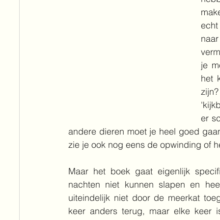
make
echt
naar
verm
je m
het 
zijn
'kij
er s
andere dieren moet je heel goed gaan k
zie je ook nog eens de opwinding of he
Maar het boek gaat eigenlijk speci
nachten niet kunnen slapen en heeft
uiteindelijk niet door de meerkat toeg
keer anders terug, maar elke keer is