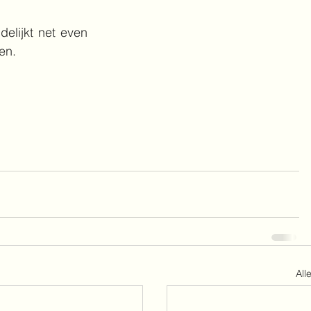
elijkt net even 
en.
All