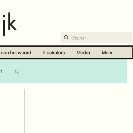
jk
r aan het woord
Illustrators
Media
Meer
ef