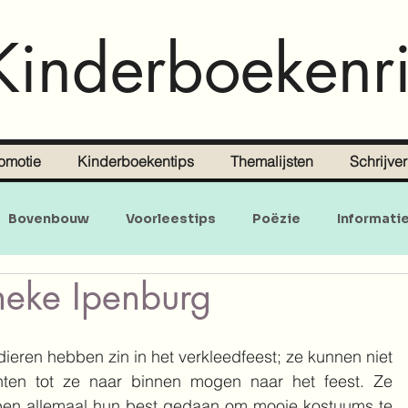
Kinderboekenri
omotie
Kinderboekentips
Themalijsten
Schrijve
Bovenbouw
Voorleestips
Poëzie
Informati
neke Ipenburg
Doe-en zoekboeken
Baby's en peuters
 dieren hebben zin in het verkleedfeest; ze kunnen niet 
ten tot ze naar binnen mogen naar het feest. Ze 
en allemaal hun best gedaan om mooie kostuums te 