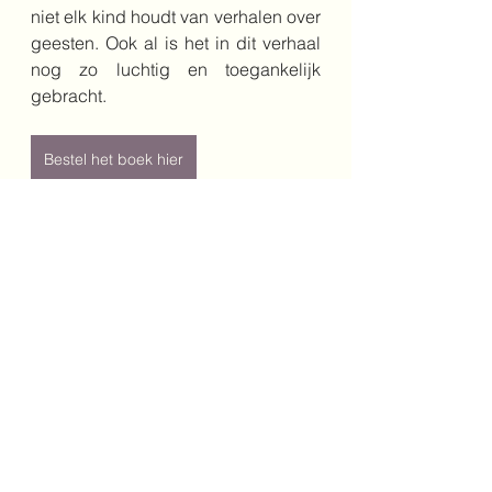
niet elk kind houdt van verhalen over 
geesten. Ook al is het in dit verhaal 
nog zo luchtig en toegankelijk 
gebracht.
Bestel het boek hier
Schrijver: Diederik van Vleuten
Illustrator: Charlotte Dematons, 
Jeska Vestegen, Marieke Nelissen, 
Fleur van der Weel, Sylvia Weve, 
Alice Hoogstad, Harmen van 
Straaten, Georgien Overwater, 
Annette Fienieg, Dieter Schubert, 
Annemarie van Haeringen, Mies van 
Hout, Marije Tolman, Hanneke 