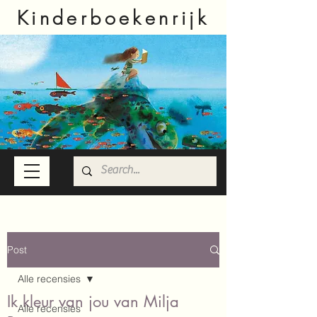
Kinderboekenrijk
Post
Alle recensies
Ik kleur van jou van Milja
Alle recensies