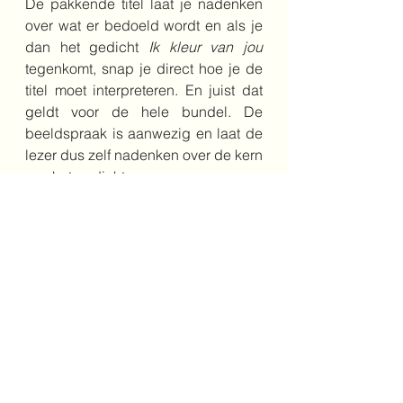
De pakkende titel laat je nadenken 
over wat er bedoeld wordt en als je 
dan het gedicht 
Ik kleur van jou 
tegenkomt, snap je direct hoe je de 
titel moet interpreteren. En juist dat 
geldt voor de hele bundel. De 
beeldspraak is aanwezig en laat de 
lezer dus zelf nadenken over de kern 
van het gedicht. 
Een ideale bundel om over 
gevoelens te praten én om over 
beeldspraak door te praten.
dieren
5+
poezie
gevoelens
gedichten
Poëzie