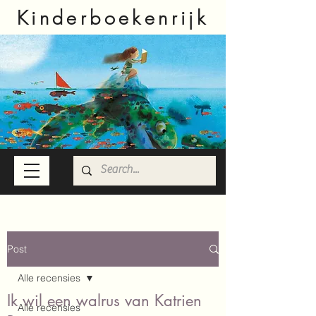
Kinderboekenrijk
Post
Alle recensies
Ik wil een walrus van Katrien
Alle recensies