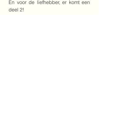
En voor de liefhebber, er komt een 
deel 2!
Bestel het boek hier
Schrijver: Alan MacDonald
Illustrator: 
Francesca Gambatesa
Vertaler: Vitataal/ Saskia Peeters
Jaar: 2025
Genre: fictie
Leeftijd: 7+
Uitgeverij: Veltman Uitgevers
vriendschap
avontuur
7+
dief
Middenbouw