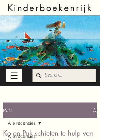
Kinderboekenrijk
Post
Alle recensies
Ko en Puk schieten te hulp van
Alle recensies