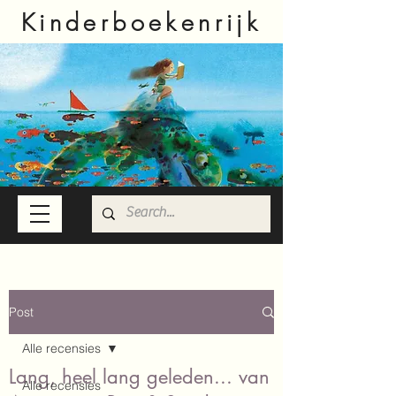
Kinderboekenrijk
Post
Alle recensies
Lang, heel lang geleden... van
Alle recensies