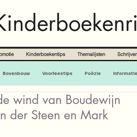
Kinderboekenri
omotie
Kinderboekentips
Themalijsten
Schrijve
Bovenbouw
Voorleestips
Poëzie
Informati
 de wind van Boudewijn
Doe-en zoekboeken
Baby's en peuters
an der Steen en Mark