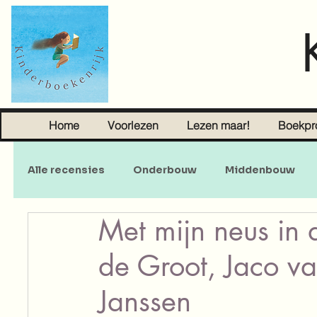
Home
Voorlezen
Lezen maar!
Boekpr
Alle recensies
Onderbouw
Middenbouw
Met mijn neus in
Sprookjes
Young Adult
Volwassenen
de Groot, Jaco v
Janssen