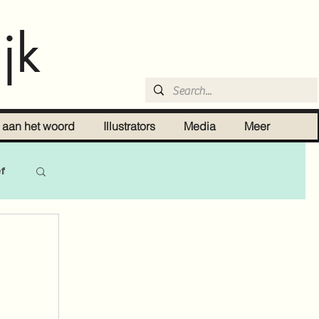
jk
r aan het woord
Illustrators
Media
Meer
ef