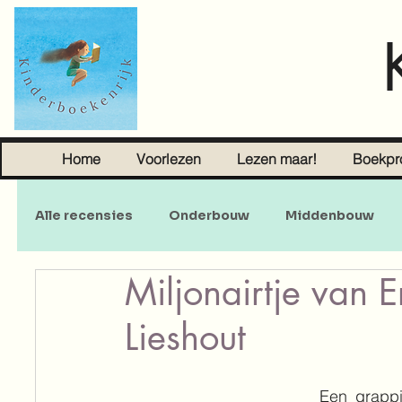
Home
Voorlezen
Lezen maar!
Boekpr
Alle recensies
Onderbouw
Middenbouw
Miljonairtje van E
Sprookjes
Young Adult
Volwassenen
Lieshout
Een grappi