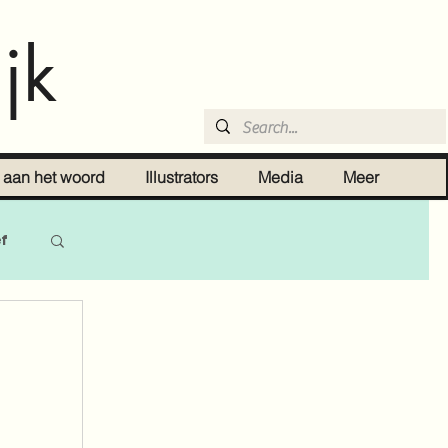
jk
r aan het woord
Illustrators
Media
Meer
ef