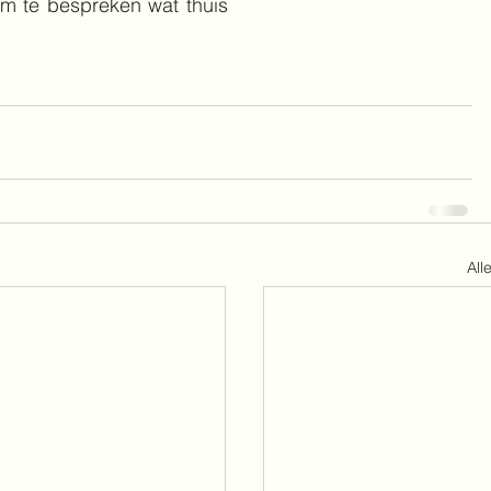
om te bespreken wat thuis 
All