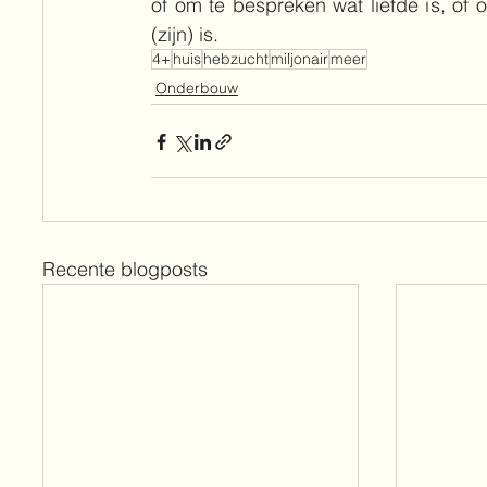
of om te bespreken wat liefde is, of 
(zijn) is.
4+
huis
hebzucht
miljonair
meer
Onderbouw
Recente blogposts