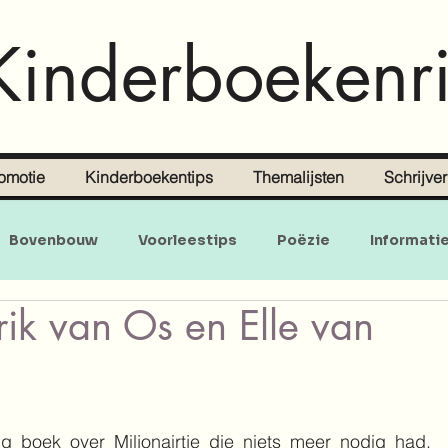
Kinderboekenri
omotie
Kinderboekentips
Themalijsten
Schrijve
Bovenbouw
Voorleestips
Poëzie
Informati
rik van Os en Elle van
Doe-en zoekboeken
Baby's en peuters
g boek over Miljonairtje die niets meer nodig had, 