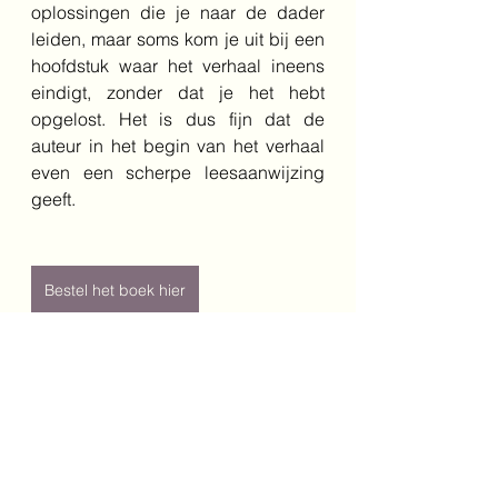
oplossingen die je naar de dader 
leiden, maar soms kom je uit bij een 
hoofdstuk waar het verhaal ineens 
eindigt, zonder dat je het hebt 
opgelost. Het is dus fijn dat de 
auteur in het begin van het verhaal 
even een scherpe leesaanwijzing 
geeft.
Bestel het boek hier
Schrijver: Paul Westmoreland
Vertaler: Jaap Slingerland
Jaar: 2025
Genre: fictie/ doeboek