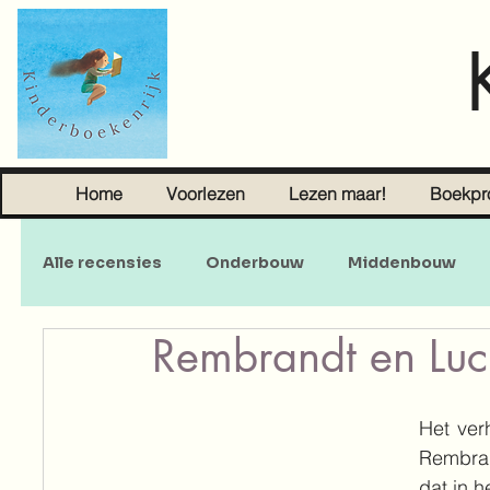
Home
Voorlezen
Lezen maar!
Boekpr
Alle recensies
Onderbouw
Middenbouw
Rembrandt en Luc
Sprookjes
Young Adult
Volwassenen
Het verh
Rembran
dat in 