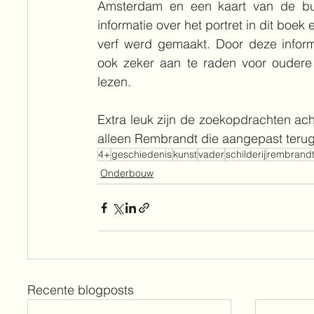
Amsterdam en een kaart van de buu
informatie over het portret in dit boek 
verf werd gemaakt. Door deze informa
ook zeker aan te raden voor oudere 
lezen.
Extra leuk zijn de zoekopdrachten acht
alleen Rembrandt die aangepast terug 
4+
geschiedenis
kunst
vader
schilderij
rembrand
Onderbouw
Recente blogposts