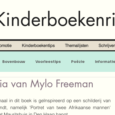
Kinderboekenri
omotie
Kinderboekentips
Themalijsten
Schrijve
Bovenbouw
Voorleestips
Poëzie
Informati
ia van Mylo Freeman
Doe-en zoekboeken
Baby's en peuters
aal in dit boek is geïnspireerd op een schilderij van 
dt, namelijk 'Portret van twee Afrikaanse mannen' 
het Mauritshuis in Den Haag hangt.