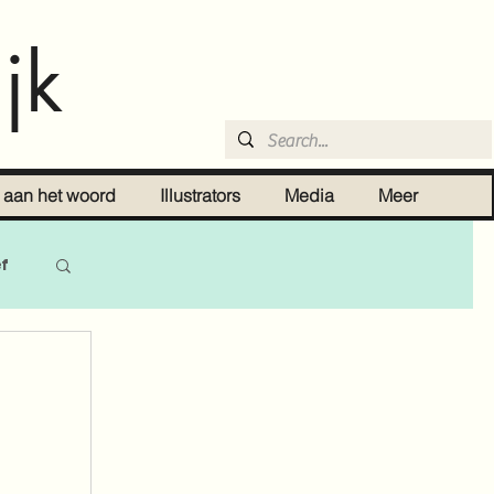
jk
r aan het woord
Illustrators
Media
Meer
ef