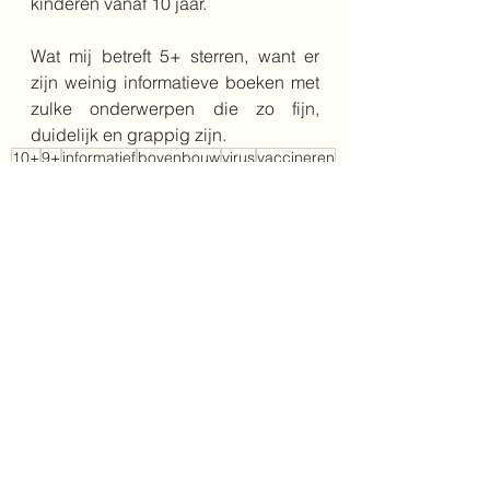
kinderen vanaf 10 jaar.
Wat mij betreft 5+ sterren, want er 
zijn weinig informatieve boeken met 
zulke onderwerpen die zo fijn, 
duidelijk en grappig zijn.
10+
9+
informatief
bovenbouw
virus
vaccineren
Informatief
Bovenbouw
Alles weergeven
Recente blogposts