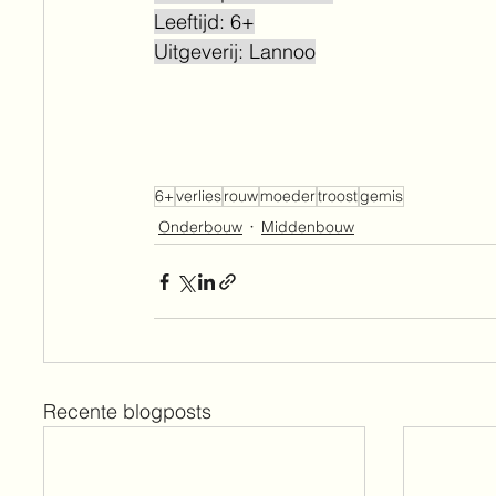
Leeftijd: 6+
Uitgeverij: Lannoo
6+
verlies
rouw
moeder
troost
gemis
Onderbouw
Middenbouw
Recente blogposts