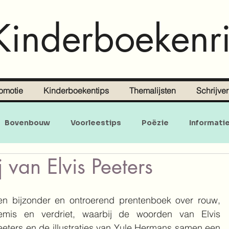
Kinderboekenri
omotie
Kinderboekentips
Themalijsten
Schrijve
Bovenbouw
Voorleestips
Poëzie
Informati
j van Elvis Peeters
Doe-en zoekboeken
Baby's en peuters
en bijzonder en ontroerend prentenboek over rouw, 
emis en verdriet, waarbij de woorden van Elvis 
eeters en de illustraties van Yule Hermans samen een 