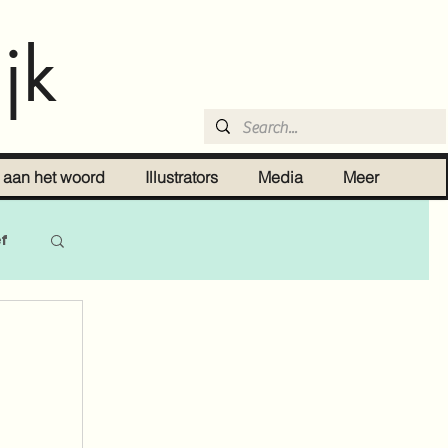
jk
r aan het woord
Illustrators
Media
Meer
ef