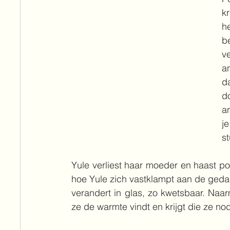
kr
h
b
v
a
d
d
a
je
st
Yule verliest haar moeder en haast poë
hoe Yule zich vastklampt aan de gedac
verandert in glas, zo kwetsbaar. Naarm
ze de warmte vindt en krijgt die ze nod