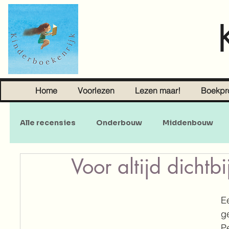
Home
Voorlezen
Lezen maar!
Boekpr
Alle recensies
Onderbouw
Middenbouw
Voor altijd dichtbi
Sprookjes
Young Adult
Volwassenen
E
g
P