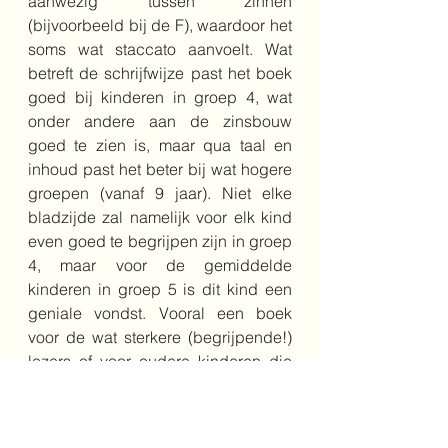
aanwezig tussen zinnen 
(bijvoorbeeld bij de F), waardoor het 
soms wat staccato aanvoelt. Wat 
betreft de schrijfwijze past het boek 
goed bij kinderen in groep 4, wat 
onder andere aan de zinsbouw 
goed te zien is, maar qua taal en 
inhoud past het beter bij wat hogere 
groepen (vanaf 9 jaar). Niet elke 
bladzijde zal namelijk voor elk kind 
even goed te begrijpen zijn in groep 
4, maar voor de gemiddelde 
kinderen in groep 5 is dit kind een 
geniale vondst. Vooral een boek 
voor de wat sterkere (begrijpende!) 
lezers of voor oudere kinderen die 
meer willen weten over de 
middeleeuwen en dat op een ietwat 
makkelijke manier willen lezen. Maar 