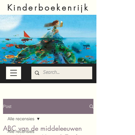
Kinderboekenrijk
Post
Alle recensies
ABC van de middeleeuwen
Alle recensies