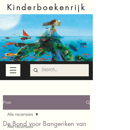
Kinderboekenrijk
Post
Alle recensies
De Bond voor Bangeriken van
Alle recensies