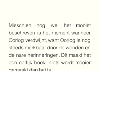
Misschien nog wel het mooist 
beschreven is het moment wanneer 
Oorlog verdwijnt, want Oorlog is nog 
steeds merkbaar door de wonden en 
de nare herinneringen. Dit maakt het 
een eerlijk boek, niets wordt mooier 
gemaakt dan het is.
Door de kleuren, de drie vrienden, 
de prachtige vormgeving, de 
beeldende tekst en het pittige 
onderwerp zou het boek het best 
ingezet kunnen worden vanaf 7 jaar, 
maar dit boek is zelfs nog in de 
bovenbouw goed te gebruiken.
vriendschap
7+
liefde
oorlog
vrede
doorgaan