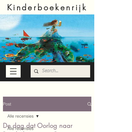
Kinderboekenrijk
Post
Alle recensies
De dag dat Oorlog naar
Alle recensies