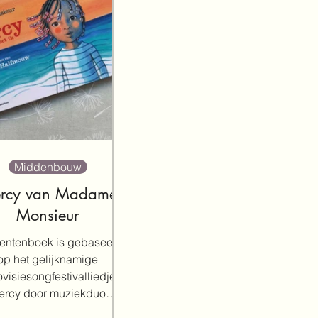
Middenbouw
rcy van Madame
Monsieur
rentenboek is gebaseerd
op het gelijknamige
visiesongfestivalliedje
ercy door muziekduo
me Monsieur uit 2018.