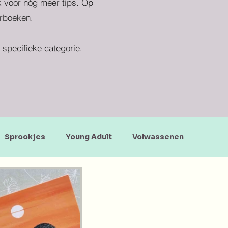
ek voor nóg meer tips. Op
erboeken.
specifieke categorie.
Sprookjes
Young Adult
Volwassenen