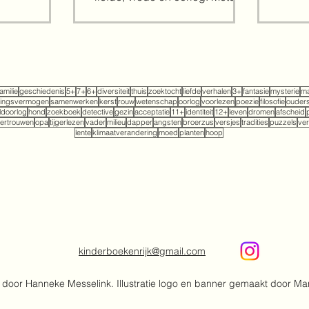
bij het openen van het...
familie
geschiedenis
5+
7+
6+
diversiteit
thuis
zoektocht
liefde
verhalen
3+
fantasie
mysterie
ma
tingsvermogen
samenwerken
kerst
rouw
wetenschap
oorlog
voorlezen
poezie
filosofie
ouder
doorlog
hond
zoekboek
detective
gezin
acceptatie
11+
identiteit
12+
leven
dromen
afscheid
ertrouwen
opa
tijgerlezen
vader
milieu
dapper
angsten
broerzus
versjes
tradities
puzzels
ver
lente
klimaatverandering
moed
planten
hoop
kinderboekenrijk@gmail.com
door Hanneke Messelink. Illustratie logo en banner gemaakt door Ma