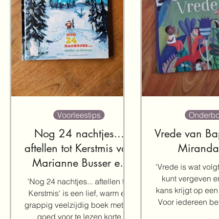
Voorleestips
Onderb
Nog 24 nachtjes...
Vrede van Bap
aftellen tot Kerstmis van
Miranda
Marianne Busser en
'Vrede is wat volgt
Ron Schröder
kunt vergeven e
'Nog 24 nachtjes... aftellen tot
kans krijgt op een
Kerstmis' is een lief, warm en
Voor iedereen be
grappig veelzijdig boek met 24
wat ander
goed voor te lezen korte