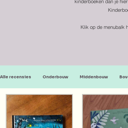
kinderboeken dan je hier
Kinderboe
Klik op de menubalk h
Alle recensies
Onderbouw
Middenbouw
Bov
Doe-en zoekboeken
Baby's en peuters