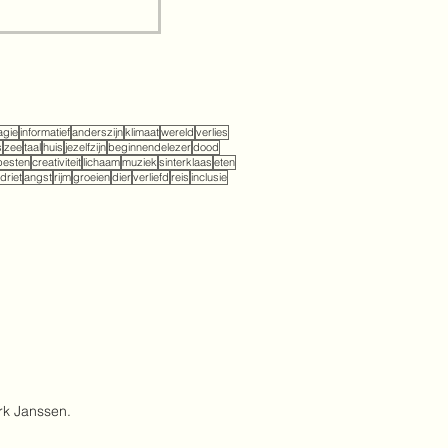
Een...
gie
informatief
anderszijn
klimaat
wereld
verlies
s
zee
taal
huis
jezelfzijn
beginnendelezer
dood
pesten
creativiteit
lichaam
muziek
sinterklaas
eten
driet
angst
rijm
groeien
dier
verliefd
reis
inclusie
rk Janssen.