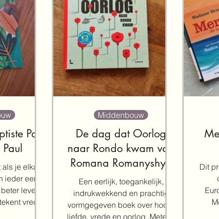
ouw
Middenbouw
tiste Paul
De dag dat Oorlog
Me
 Paul
naar Rondo kwam van
Romana Romanyshyn
 als je elkaar
Dit p
Andriy Lesiv
n ieder een
Een eerlijk, toegankelijk,
 beter leven.'
Euro
indrukwekkend en prachtig
tekent vrede
M
vormgegeven boek over hoop,
s,...
Mada
liefde, vrede en oorlog. Meteen