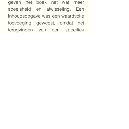
geven het boek net wat meer 
speelsheid en afwisseling. Een 
inhoudsopgave was een waardvolle 
toevoeging geweest, omdat het 
terugvinden van een specifiek 
verhaal dan eenvoudiger was 
geweest. 
Bestel het boek hier
Schrijver: Jeroen van Berckum
Illustrator: Stefani Buijsman
Jaar: 2025
Genre: verhalenbundel
Leeftijd: 5+ 
Uitgeverij: Clavis