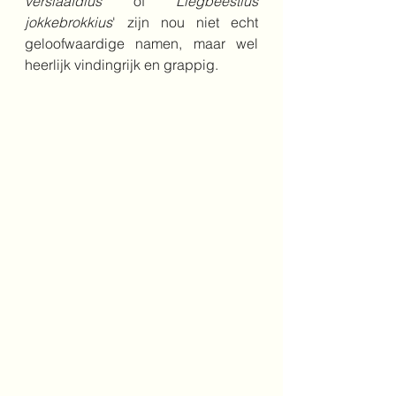
verslaafdius
' of '
Liegbeestius 
jokkebrokkius
' zijn nou niet echt 
geloofwaardige namen, maar wel 
heerlijk vindingrijk en grappig.