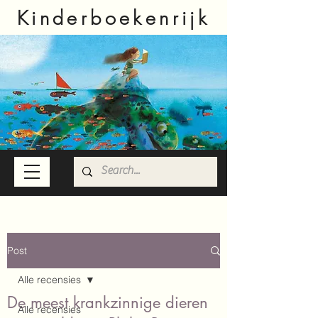
Kinderboekenrijk
Post
Alle recensies
De meest krankzinnige dieren
Alle recensies