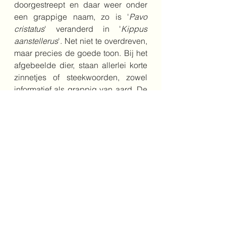
doorgestreept en daar weer onder 
een grappige naam, zo is '
Pavo 
cristatus
' veranderd in '
Kippus 
aanstellerus
'. Net niet te overdreven, 
maar precies de goede toon. Bij het 
afgebeelde dier, staan allerlei korte 
zinnetjes of steekwoorden, zowel 
informatief als grappig van aard. De 
serieuzere toon is te vinden in het 
stukje over het dier dat eronder of 
ernaast staat.
Geen stoffig oud of saai boek. Een 
speels, grappig en leerzaam boek 
voor kinderen vanaf een jaar of 8.
Bestel het boek hier