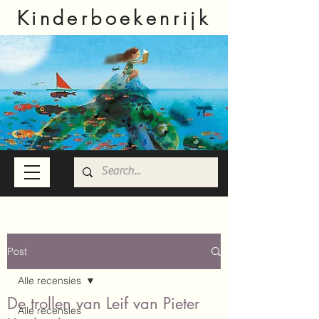
Kinderboekenrijk
Post
Alle recensies
De trollen van Leif van Pieter
Alle recensies