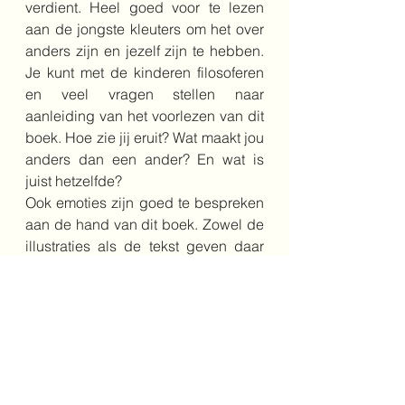
verdient. Heel goed voor te lezen 
aan de jongste kleuters om het over 
anders zijn en jezelf zijn te hebben. 
Je kunt met de kinderen filosoferen 
en veel vragen stellen naar 
aanleiding van het voorlezen van dit 
boek. Hoe zie jij eruit? Wat maakt jou 
anders dan een ander? En wat is 
juist hetzelfde?
Ook emoties zijn goed te bespreken 
aan de hand van dit boek. Zowel de 
illustraties als de tekst geven daar 
veel voorbeelden van: verdrietig, 
blij, bang etc. Ze komen allemaal 
voor in dit boek.
Een goed prentenboek om 
interactief voor te lezen, herhaald 
voor te lezen en om in te zetten in de 