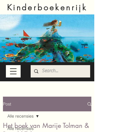
Kinderboekenrijk
Post
Alle recensies
Het boek van Marije Tolman &
Alle recensies