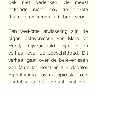
gek niet bedenken; de meest 
bekende maar ook de gekste 
(huis)dieren komen in dit boek voor.
Een welkome afwisseling zijn de 
eigen belevenissen van Marc ter 
Horst; bijvoorbeeld zijn eigen 
verhaal over de zeeschildpad. Dit 
verhaal gaat over de belevenissen 
van Marc ter Horst en zijn dochter. 
Bij het verhaal over Joepie staat ook 
duidelijk dat het verhaal gaat over 
de parkiet die Marc ter Horst zelf ooit 
had.
Al met al een leerzaam en bijzonder 
mooi boek om in te zetten in jouw 
midden- of bovenbouw klas. 
Gewoon om zelf te laten lezen of om 