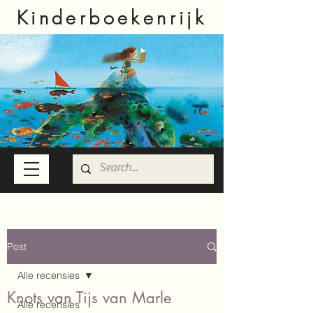
Kinderboekenrijk
Post
Alle recensies
Knots van Tijs van Marle
Alle recensies