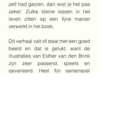
zelf had gezien, dan wist je het pas 
zeker.' Zulke kleine lessen in het 
leven zitten op een fijne manier 
verwerkt in het boek.
Dit verhaal valt of staat met een goed 
beeld en dat is gelukt, want de 
illustraties van Esther van den Brink 
zijn zeer passend, speels en 
gevarieerd. Heel fijn samenspel 
tussen de vlot geschreven tekst en 
de mooie, fijne illustraties.
vriendschap
8+
avontuur
prehistorie
oertijd
Middenbouw