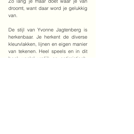
Zo lang je maar doet waar je van 
droomt, want daar word je gelukkig 
van.
De stijl van Yvonne Jagtenberg is 
herkenbaar. Je herkent de diverse 
kleurvlakken, lijnen en eigen manier 
van tekenen. Heel speels en in dit 
boek veelal vrolijk en optimistisch. 
De vrijheid die zij neemt om een 
verhaal uit te beelden, is prachtig en 
prikkelend. De tekst bij deze 
illustraties maken het geheel 
helemaal af.
Voorleesplezier gegarandeerd.
familie
thuis
liefde
3+
acceptatie
welkom
Onderbouw