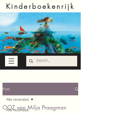
Kinderboekenrijk
Post
Alle recensies
OOZ van Milja Praagman
Alle recensies