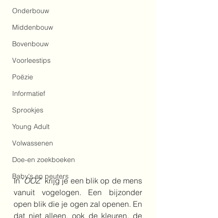
Onderbouw
Middenbouw
Bovenbouw
Voorleestips
Poëzie
Informatief
Sprookjes
Young Adult
Volwassenen
Doe-en zoekboeken
Baby's en peuters
In '
OOZ
' krijg je een blik op de mens 
vanuit vogelogen. Een bijzonder 
open blik die je ogen zal openen. En 
dat niet alleen, ook de kleuren, de 