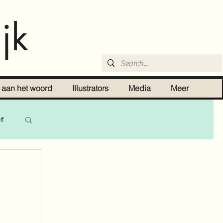
jk
r aan het woord
Illustrators
Media
Meer
ef