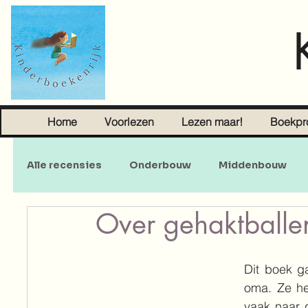
Home
Voorlezen
Lezen maar!
Boekpr
Alle recensies
Onderbouw
Middenbouw
Over gehaktballe
Sprookjes
Young Adult
Volwassenen
Dit boek ga
oma. Ze hee
vaak naar g