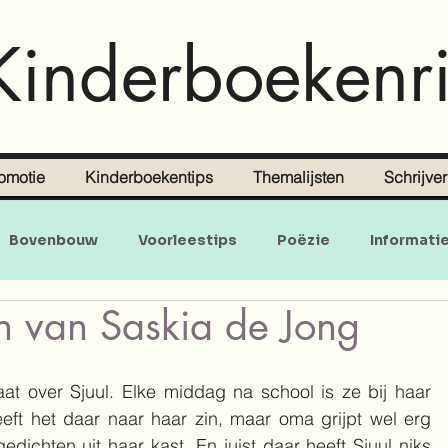
Kinderboekenri
omotie
Kinderboekentips
Themalijsten
Schrijve
Bovenbouw
Voorleestips
Poëzie
Informati
n van Saskia de Jong
Doe-en zoekboeken
Baby's en peuters
at over Sjuul. Elke middag na school is ze bij haar 
ft het daar naar haar zin, maar oma grijpt wel erg 
edichten uit haar kast. En juist daar heeft Sjuul niks 