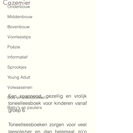
Cazemier
Onderbouw
Middenbouw
Bovenbouw
Voorleestips
Poëzie
Informatief
Sprookjes
Young Adult
Volwassenen
Een spannend, gezellig en vrolijk 
Doe-en zoekboeken
toneelleesboek voor kinderen vanaf 
Baby's en peuters
groep 6.
Toneelleesboeken zorgen voor veel 
leesplezier en dan helemaal zo'n 