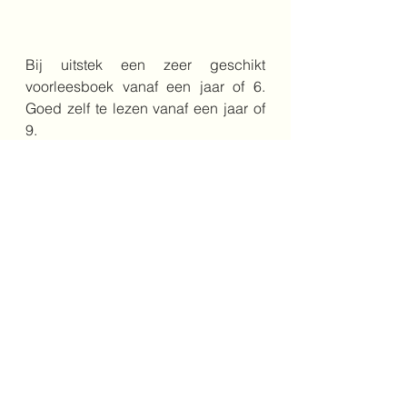
Bij uitstek een zeer geschikt 
voorleesboek vanaf een jaar of 6. 
Goed zelf te lezen vanaf een jaar of 
9.
Auteur: Alex T. Smith
Vertaler: Johanna Rijnsbergen
Jaar: 2023
Genre: fictie
Leeftijd: 9+
Uitgeverij: Lemniscaat
vriendschap
10+
kerst
kerstman
boos
noordpool
woede
Bovenbouw