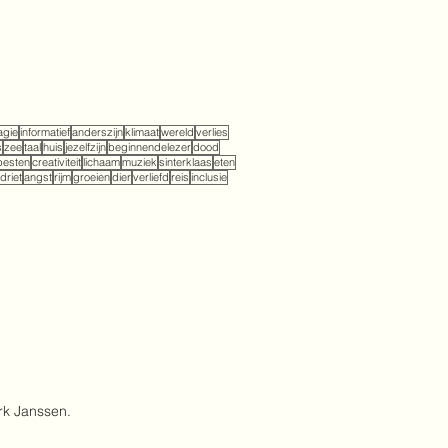
gie
informatief
anderszijn
klimaat
wereld
verlies
s
zee
taal
huis
jezelfzijn
beginnendelezer
dood
pesten
creativiteit
lichaam
muziek
sinterklaas
eten
driet
angst
rijm
groeien
dier
verliefd
reis
inclusie
rk Janssen.