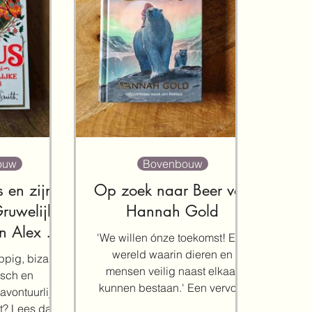
ouw
Bovenbouw
 en zijn
Op zoek naar Beer van
Gruwelijke
Hannah Gold
n Alex T.
'We willen ónze toekomst! Een
h
wereld waarin dieren en
pig, bizar,
mensen veilig naast elkaar
isch en
kunnen bestaan.' Een vervolg
vontuurlijk
op 'De laatste beer' kon...
st? Lees dan