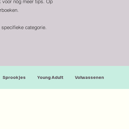
ek voor nóg meer tips. Op
erboeken.
specifieke categorie.
Sprookjes
Young Adult
Volwassenen