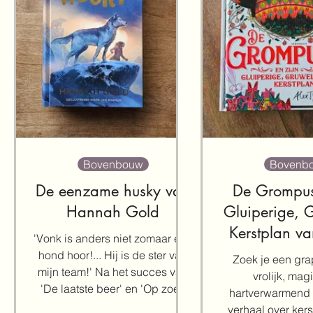
Bovenbouw
Bovenb
De eenzame husky van
De Grompus
Hannah Gold
Gluiperige, 
Kerstplan va
'Vonk is anders niet zomaar een
Smit
hond hoor!... Hij is de ster van
Zoek je een grap
mijn team!' Na het succes van
vrolijk, mag
'De laatste beer' en 'Op zoek
hartverwarmend a
naar Beer' is het voor fans van
verhaal over ker