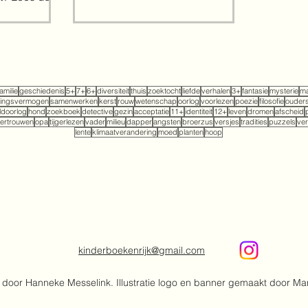
s en zijn...
familie
geschiedenis
5+
7+
6+
diversiteit
thuis
zoektocht
liefde
verhalen
3+
fantasie
mysterie
ma
tingsvermogen
samenwerken
kerst
rouw
wetenschap
oorlog
voorlezen
poezie
filosofie
ouder
doorlog
hond
zoekboek
detective
gezin
acceptatie
11+
identiteit
12+
leven
dromen
afscheid
ertrouwen
opa
tijgerlezen
vader
milieu
dapper
angsten
broerzus
versjes
tradities
puzzels
ver
lente
klimaatverandering
moed
planten
hoop
kinderboekenrijk@gmail.com
door Hanneke Messelink. Illustratie logo en banner gemaakt door Ma