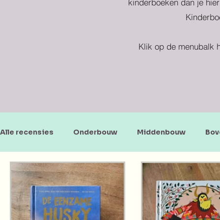
kinderboeken dan je hier
Kinderboe
Klik op de menubalk h
Alle recensies
Onderbouw
Middenbouw
Bov
Doe-en zoekboeken
Baby's en peuters