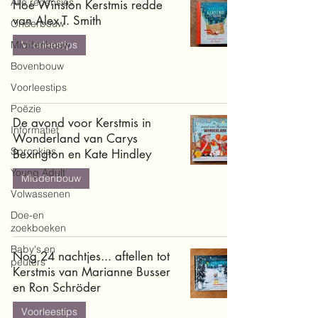
Alle recensies
Hoe Winston Kerstmis redde
van Alex T. Smith
Onderbouw
Middenbouw
Voorleestips
Bovenbouw
Voorleestips
Poëzie
De avond voor Kerstmis in
Informatief
Wonderland van Carys
Sprookjes
Bexington en Kate Hindley
Young Adult
Middenbouw
Volwassenen
Doe-en
zoekboeken
Baby's en
Nog 24 nachtjes... aftellen tot
peuters
Kerstmis van Marianne Busser
en Ron Schröder
Voorleestips